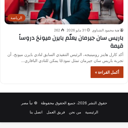
الرياضة
هبة محمود الشناوي
31 مايو 2026
262
باريس سان جيرمان يعلّم بايرن ميونخ دروساً
قيمة
أكد كارل هاينز رومينيجه، الرئيس التنفيذي السابق لنادي بايرن ميونخ، أن
تجربة باريس سان جيرمان تمثل نموذجًا يمكن للنادي البافاري…
أكمل القراءة »
حقوق النشر 2026، جميع الحقوق محفوظة © نبأ مصر
الرئيسية
من نحن
فريق العمل
اتصل بنا