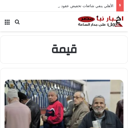
الأهلي ينفي شائعات تخفيض عقود زيزو والشناوي
بحث عن
الق
قيمة