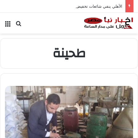
الأهلي ينفي شائعات تخفيض عقود زيزو والشناوي
بحث عن
الق
طحينة