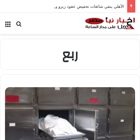
الأهلي ينفي شائعات تخفيض عقود زيزو والشناوي
بحث عن
الق
ربع