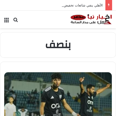
الأهلي ينفي شائعات تخفيض عقود زيزو والشناوي
بحث عن
الق
بنصف