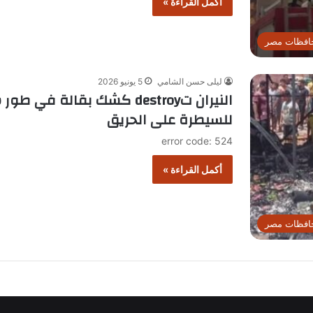
أكمل القراءة »
افظات مصر
ليلى حسن الشامي
5 يونيو 2026
النيران تdestroy كشك بقالة ف
للسيطرة على الحريق
error code: 524
أكمل القراءة »
افظات مصر