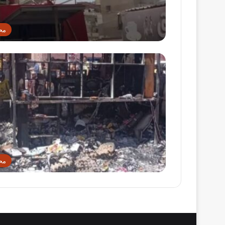
مح
مح