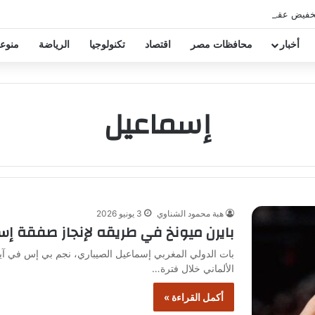
خفيض عقود زيزو والشناوي
أخبار
محافظات مصر
اقتصاد
تكنولوجيا
الرياضة
منوع
إسماعيل
هبة محمود الشناوي
3 يونيو 2026
بايرن ميونخ في طريقه لإنجاز صفقة إس
بات الدولي المغربي إسماعيل الصيباري، نجم بي إس في آيند
الألماني خلال فترة…
أكمل القراءة »