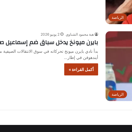
الرياضة
هبة محمود الشناوي
2 يونيو 2026
بايرن ميونخ يدخل سباق ضم إسماعيل صي
بدأ نادي بايرن ميونخ تحركاته في سوق الانتقالات الصيفية
أيندهوفن في إطار…
أكمل القراءة »
الرياضة