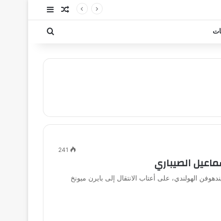
مقال عشوائي
إضافة عمود جا
بحث عن
ات
241
ماعيل الصيباري
هوفن الهولندي، على أعتاب الانتقال إلى بايرن ميونخ