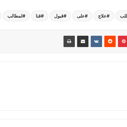
لب
علاج
على
قبول
قنا
لمطالب
بينتيريست
مشاركة عبر البريد
طباعة