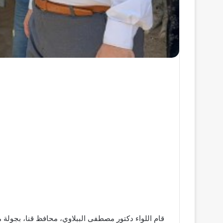
قام اللواء دكتور مصطفى الببلاوي، محافظ قنا، بجول