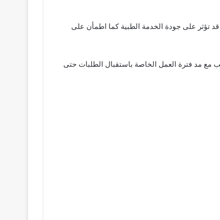
قد تؤثر على جودة الخدمة الطبية كما اطمأن على
الب المواطنين، وجه محافظ قنا برفع عدد طلبات العلاج على نفقة الدولة المقبولة يومياً من 100 طلب إلى 200 طلب مع مد فترة العمل الخاصة باستقبال الطلبات حتى