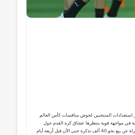
 إطار استعدادات المنتخبين لخوض منافسات كأس العالم
هينتنجتون بولاية أوهايو الأمريكية في مواجهة قوية ينتظرها عشاق كرة القدم حول
العالم نظرًا لقيمة المنتخبين والتاريخ الكبير الذي يمتلكه كل منهما على الساحة الدولية، وكشفت التقارير التنظيمية الخاصة بالمباراة عن بيع نحو 40 ألف تذكرة حتى الآن قبل أربعة أيام