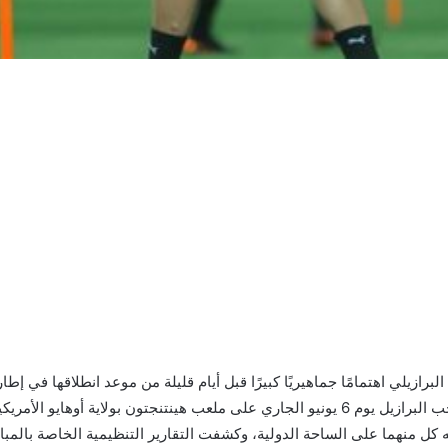
لبرازيلي اهتمامًا جماهيريًا كبيرًا قبل أيام قليلة من موعد انطلاقها في
2026، حيث من المقرر أن يلتقي منتخب مصر مع منتخب البرازيل يوم 6 يونيو الجاري على ملعب 