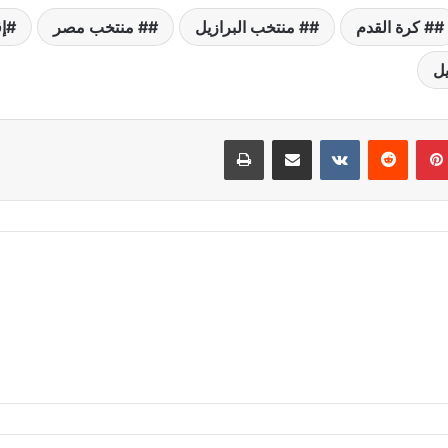
# كرة القدم
# منتخب البرازيل
# منتخب مصر
إق
يل
بينتيريست
مشاركة عبر البريد
طباعة